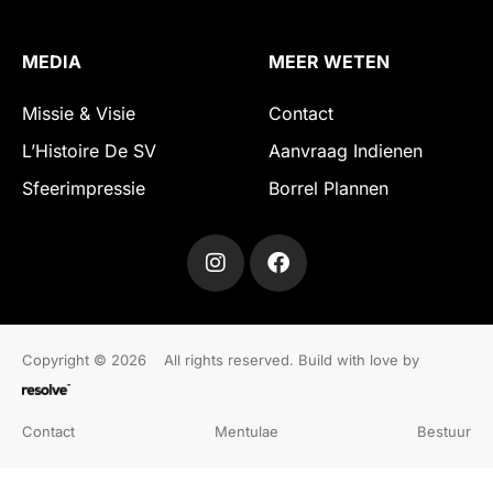
MEDIA
MEER WETEN
Missie & Visie
Contact
L’Histoire De SV
Aanvraag Indienen
Sfeerimpressie
Borrel Plannen
Copyright © 2026
All rights reserved. Build with love by
Contact
Mentulae
Bestuur
Over ons